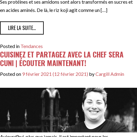
Ses protéines et ses amidons sont alors transformés en sucres et
en acides aminés. De là, le riz koji agit comme un […]
FROM RIZ KOJI POUR LA PRÉPARATION DES STEAKS
LIRE LA SUITE…
Posted in
Tendances
CUISINEZ ET PARTAGEZ AVEC LA CHEF SERA
CUNI | ÉCOUTER MAINTENANT!
Posted on
9 février 2021
(12 février 2021)
by
Cargill Admin
Aujourd’hui, plus que jamais, il est important pour les