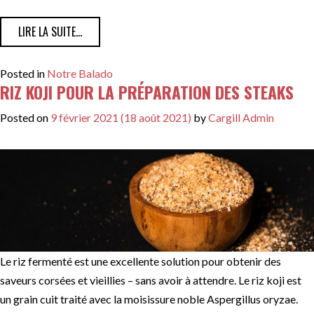
FROM PRATIQUES DURABLES DANS L’INDUSTRIE DU BŒ
LIRE LA SUITE…
Posted in
Notre Balado
RIZ KOJI POUR LA PRÉPARATION DES STEAKS
Posted on
9 février 2021
(18 août 2021)
by
Cargill Admin
Le riz fermenté est une excellente solution pour obtenir des
saveurs corsées et vieillies – sans avoir à attendre. Le riz koji est
un grain cuit traité avec la moisissure noble Aspergillus oryzae.