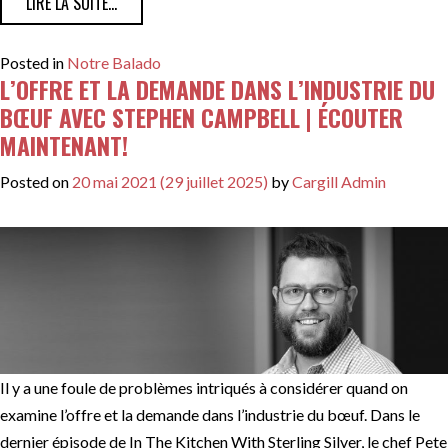
FROM UN CONSEIL DE VIE CULINAIRE ET DE CARRIÈRE 
LIRE LA SUITE…
Posted in
Notre Balado
L’OFFRE ET LA DEMANDE DANS L’INDUSTRIE DU
BŒUF AVEC STEPHEN CAMPBELL | ÉCOUTER
MAINTENANT!
Posted on
20 mai 2021
(29 juillet 2025)
by
Cargill Admin
Il y a une foule de problèmes intriqués à considérer quand on
examine l’offre et la demande dans l’industrie du bœuf. Dans le
dernier épisode de In The Kitchen With Sterling Silver, le chef Pete