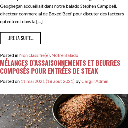
Geoghegan accueillait dans notre balado Stephen Campbell,
directeur commercial de Boxed Beef, pour discuter des facteurs
qui entrent dans la […]
FROM L’OFFRE ET LA DEMANDE DANS L’INDUSTRIE DU 
LIRE LA SUITE…
Posted in
Non classifié(e)
,
Notre Balado
MÉLANGES D’ASSAISONNEMENTS ET BEURRES
COMPOSÉS POUR ENTRÉES DE STEAK
Posted on
11 mai 2021
(18 août 2021)
by
Cargill Admin