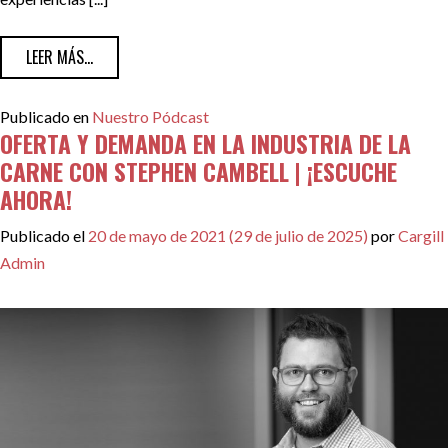
FROM UNA VIDA CULINARIA Y CONSEJOS DE CARRERA CON
LEER MÁS...
Publicado en
Nuestro Pódcast
OFERTA Y DEMANDA EN LA INDUSTRIA DE LA
CARNE CON STEPHEN CAMBELL | ¡ESCUCHE
AHORA!
Publicado el
20 de mayo de 2021
(29 de julio de 2025)
por
Cargill
Admin