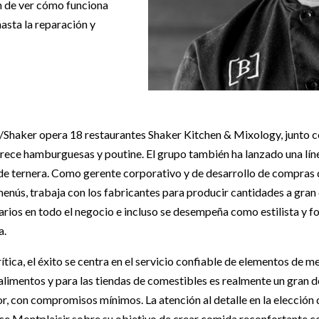
 de ver cómo funciona
hasta la reparación y
e/Shaker opera 18 restaurantes Shaker Kitchen & Mixology, junto 
frece hamburguesas y poutine. El grupo también ha lanzado una líne
r de ternera. Como gerente corporativo y de desarrollo de compras 
nús, trabaja con los fabricantes para producir cantidades a gran e
ntarios en todo el negocio e incluso se desempeña como estilista y 
a.
ítica, el éxito se centra en el servicio confiable de elementos de m
alimentos y para las tiendas de comestibles es realmente un gran d
r, con compromisos mínimos. La atención al detalle en la elección 
dice Montplaisir sobre su objetivo de crear comida reconfortante c