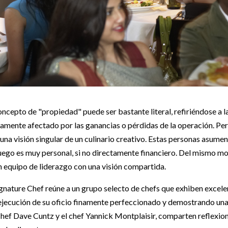
 concepto de "propiedad" puede ser bastante literal, refiriéndose a 
ctamente afectado por las ganancias o pérdidas de la operación. Pe
una visión singular de un culinario creativo. Estas personas asume
 juego es muy personal, si no directamente financiero. Del mismo mo
 equipo de liderazgo con una visión compartida.
gnature Chef reúne a un grupo selecto de chefs que exhiben excelen
 ejecución de su oficio finamente perfeccionado y demostrando una
 chef Dave Cuntz y el chef Yannick Montplaisir, comparten reflex