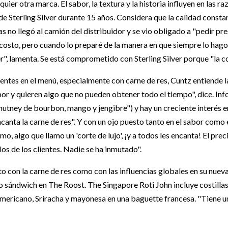
quier otra marca. El sabor, la textura y la historia influyen en las ra
 de Sterling Silver durante 15 años. Considera que la calidad constan
as no llegó al camión del distribuidor y se vio obligado a "pedir p
costo, pero cuando lo preparé de la manera en que siempre lo hago, 
", lamenta. Se está comprometido con Sterling Silver porque "la co
ntes en el menú, especialmente con carne de res, Cuntz entiende 
r y quieren algo que no pueden obtener todo el tiempo", dice. Infor
utney de bourbon, mango y jengibre") y hay un creciente interés en
ncanta la carne de res". Y con un ojo puesto tanto en el sabor como
, algo que llamo un 'corte de lujo', ¡y a todos les encanta! El prec
os de los clientes. Nadie se ha inmutado".
con la carne de res como con las influencias globales en su nueva
vo sándwich en The Roost. The Singapore Roti John incluye costillas 
mericano, Sriracha y mayonesa en una baguette francesa. "Tiene un