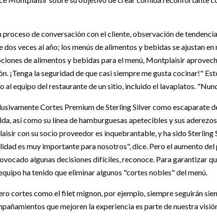
 proceso de conversación con el cliente, observación de tendencias
e dos veces al año; los menús de alimentos y bebidas se ajustan en
ciones de alimentos y bebidas para el menú, Montplaisir aprovec
n. ¡Tenga la seguridad de que casi siempre me gusta cocinar!" Esto
 al equipo del restaurante de un sitio, incluido el lavaplatos. "Nun
lusivamente Cortes Premium de Sterling Silver como escaparate d
falda, así como su línea de hamburguesas apetecibles y sus aderezo
isir con su socio proveedor es inquebrantable, y ha sido Sterling 
lidad es muy importante para nosotros", dice. Pero el aumento del 
provocado algunas decisiones difíciles, reconoce. Para garantizar q
l equipo ha tenido que eliminar algunos "cortes nobles" del menú.
pero cortes como el filet mignon, por ejemplo, siempre seguirán sie
pañamientos que mejoren la experiencia es parte de nuestra visión