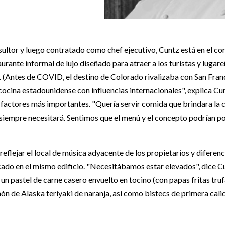
tor y luego contratado como chef ejecutivo, Cuntz está en el cora
taurante informal de lujo diseñado para atraer a los turistas y luga
 (Antes de COVID, el destino de Colorado rivalizaba con San Fran
cocina estadounidense con influencias internacionales", explica Cun
 factores más importantes. "Quería servir comida que brindara la 
siempre necesitará. Sentimos que el menú y el concepto podrían pon
eflejar el local de música adyacente de los propietarios y diferen
ado en el mismo edificio. "Necesitábamos estar elevados", dice C
un pastel de carne casero envuelto en tocino (con papas fritas tru
n de Alaska teriyaki de naranja, así como bistecs de primera calida