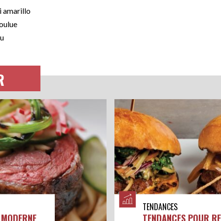
i amarillo
moulue
lu
R
TENDANCES
E MODERNE
TENDANCES POUR RE