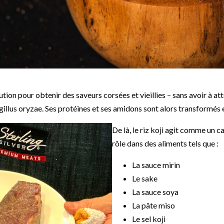
ution pour obtenir des saveurs corsées et vieillies – sans avoir à at
gillus oryzae. Ses protéines et ses amidons sont alors transformés 
De là, le riz koji agit comme un c
rôle dans des aliments tels que :
La sauce mirin
Le sake
La sauce soya
La pâte miso
Le sel koji