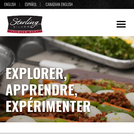
ENGLISH
ESPAÑOL
CANADIAN ENGLISH
EXPLORER,
APPRENDRE,
EXPÉRIMENTER