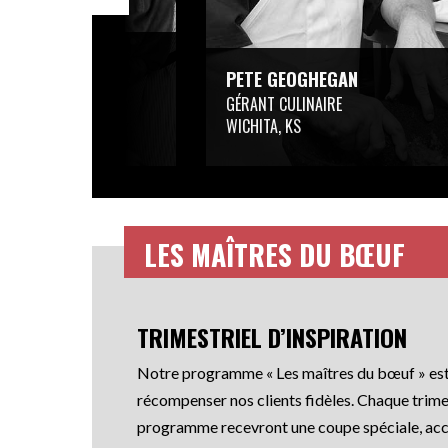
S
PETE GEOGHEGAN
L DE COMPTE
GÉRANT CULINAIRE
WICHITA, KS
LES MAÎTRES DU BŒUF
TRIMESTRIEL D’INSPIRATION
Notre programme « Les maîtres du bœuf » est
récompenser nos clients fidèles. Chaque trim
programme recevront une coupe spéciale, ac