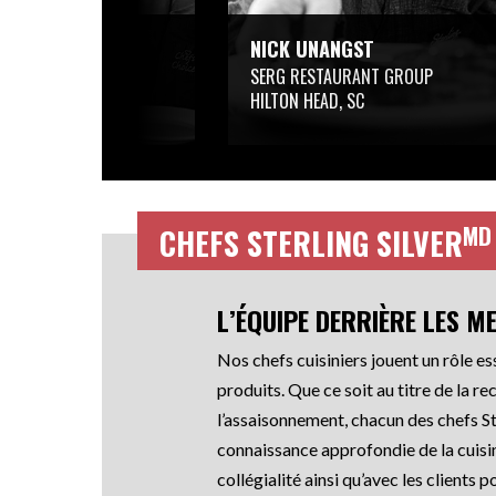
EC
NICK UNANGST
’S OLD LAKE LODGE
SERG RESTAURANT GROUP
MN
HILTON HEAD, SC
MD
CHEFS STERLING SILVER
L’ÉQUIPE DERRIÈRE LES M
Nos chefs cuisiniers jouent un rôle es
produits. Que ce soit au titre de la 
l’assaisonnement, chacun des chefs St
connaissance approfondie de la cuisin
collégialité ainsi qu’avec les clients