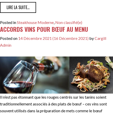
FROM NOS CHEFS CHOISISSENT LEURS COUPES DE BŒU
LIRE LA SUITE…
Posted in
Steakhouse Moderne
,
Non classifié(e)
ACCORDS VINS POUR BŒUF AU MENU
Posted on
14 Décembre 2021
(16 Décembre 2021)
by
Cargill
Admin
Il n’est pas étonnant que les rouges centrés sur les tanins soient
traditionnellement associés à des plats de bœuf – ces vins sont
souvent utilisés dans la préparation de mets comme le bœuf