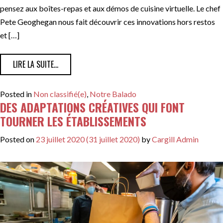
pensez aux boîtes-repas et aux démos de cuisine virtuelle. Le chef
Pete Geoghegan nous fait découvrir ces innovations hors restos
et […]
FROM LE CHEF PETE GEOGHEGAN NOUS PARLE DES INN
LIRE LA SUITE…
Posted in
Non classifié(e)
,
Notre Balado
DES ADAPTATIONS CRÉATIVES QUI FONT
TOURNER LES ÉTABLISSEMENTS
Posted on
23 juillet 2020
(31 juillet 2020)
by
Cargill Admin