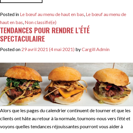
Posted in
Le bœuf au menu de haut en bas
,
Le bœuf au menu de
haut en bas
,
Non classifié(e)
TENDANCES POUR RENDRE L’ÉTÉ
SPECTACULAIRE
Posted on
29 avril 2021
(4 mai 2021)
by
Cargill Admin
Alors que les pages du calendrier continuent de tourner et que les
clients ont hâte au retour à la normale, tournons-nous vers l’été et
voyons quelles tendances réjouissantes pourront vous aider à