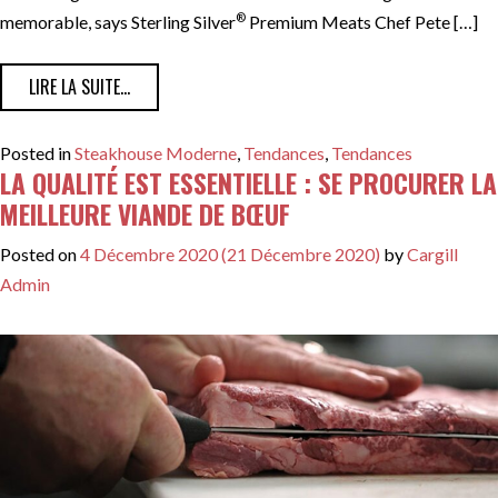
®
memorable, says Sterling Silver
Premium Meats Chef Pete […]
FROM INTÉGRER DES IDÉES DE STEAKHOUSE MODERNE
LIRE LA SUITE…
Posted in
Steakhouse Moderne
,
Tendances
,
Tendances
LA QUALITÉ EST ESSENTIELLE : SE PROCURER LA
MEILLEURE VIANDE DE BŒUF
Posted on
4 Décembre 2020
(21 Décembre 2020)
by
Cargill
Admin