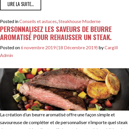
FROM LES COUPES PRÉFÉRÉES DES CLIENTS DU STEA
LIRE LA SUITE…
Posted in
Conseils et astuces
,
Steakhouse Moderne
PERSONNALISEZ LES SAVEURS DE BEURRE
AROMATISÉ POUR REHAUSSER UN STEAK.
Posted on
6 novembre 2019
(18 Décembre 2019)
by
Cargill
Admin
La création d’un beurre aromatisé offre une façon simple et
savoureuse de compléter et de personnaliser n’importe quel steak