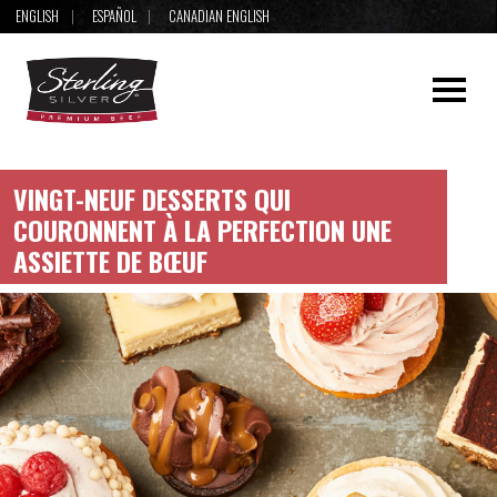
ENGLISH
ESPAÑOL
CANADIAN ENGLISH
VINGT-NEUF DESSERTS QUI
COURONNENT À LA PERFECTION UNE
ASSIETTE DE BŒUF