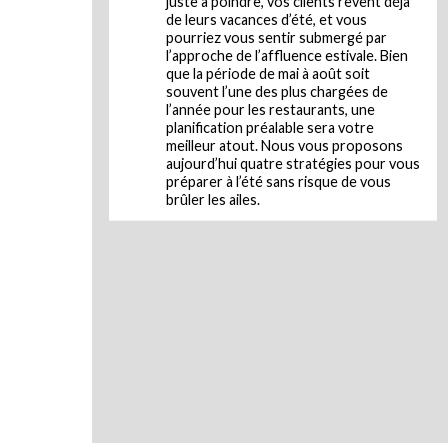
juste à poindre, vos clients rêvent déjà
de leurs vacances d’été, et vous
pourriez vous sentir submergé par
l’approche de l’affluence estivale. Bien
que la période de mai à août soit
souvent l’une des plus chargées de
l’année pour les restaurants, une
planification préalable sera votre
meilleur atout. Nous vous proposons
aujourd’hui quatre stratégies pour vous
préparer à l’été sans risque de vous
brûler les ailes.