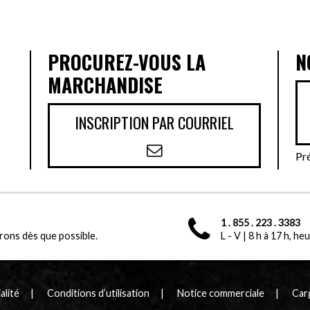
S
PROCUREZ-VOUS LA
N
MARCHANDISE
INSCRIPTION PAR COURRIEL
Pr
1 . 855 . 223 . 3383
ons dès que possible.
L - V | 8 h à 17 h, h
alité
Conditions d’utilisation
Notice commerciale
Carg