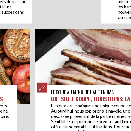
efs de marque,
adulte
t leurs
les bar
du succès dans
nouvell
ou sans
LE BŒUF AU MENU DE HAUT EN BAS
S
UNE SEULE COUPE, TROIS REPAS: LA
ents
Exploitez au maximum une unique coupe de
ne ne
Aujourd’hui, nous explorons la navelle, un
pire,
désossée provenant de la partie inférieure
Semblable à la poitrine de bœuf et au flanc 
offre d’innombrables utilisations. Pourquoi