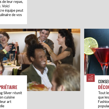
s de leur repas,
. Voici
tre équipe peut
ulinaire de vos
CONSEI
PRIÉTAIRE
DÉCO
 Silver réunit
Tout le
en cuisine
que les
leur art
Fashio
lle
popular