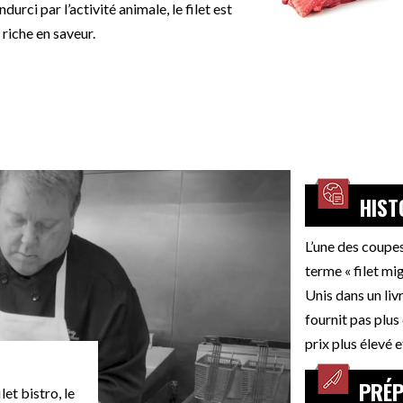
urci par l’activité animale, le filet est
riche en saveur.
HIST
L’une des coupes 
terme « filet mi
Unis dans un li
fournit pas plus
prix plus élevé e
PRÉP
let bistro, le