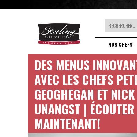
Rechercher
NOS CHEFS
DES MENUS INNOVAN
AVEC LES CHEFS PET
GEOGHEGAN ET NICK
UNANGST | ÉCOUTER
MAINTENANT!