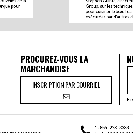
nouvelles de la
Stephen Giunta, directeur
marque pour
Group, sur les techniques
pour cuisiner le bœuf dan
exécutées par d’autres c
S
PROCUREZ-VOUS LA
N
MARCHANDISE
INSCRIPTION PAR COURRIEL
Pr
1 . 855 . 223 . 3383